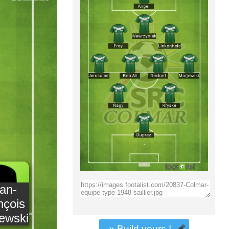
an-
nçois
ewski
» Build yours !