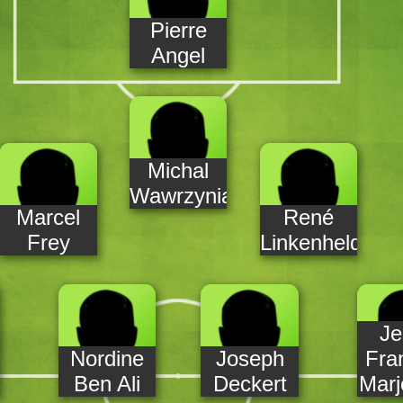
Pierre
Angel
Michal
Wawrzyniak
Marcel
René
Frey
Linkenheld
Je
Nordine
Joseph
Fra
m
Ben Ali
Deckert
Marj