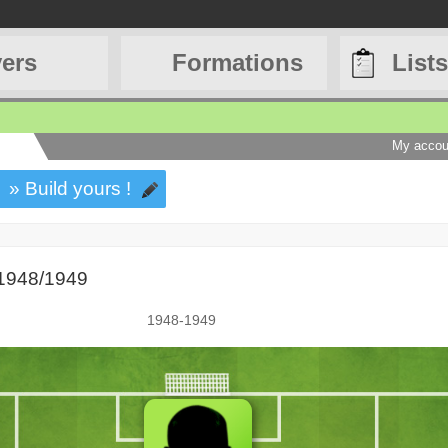
yers
Formations
Lists
My accou
» Build yours !
 1948/1949
1948-1949