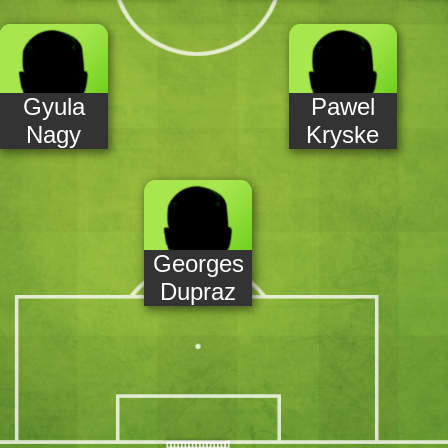
Gyula
Pawel
Nagy
Kryske
Georges
Dupraz