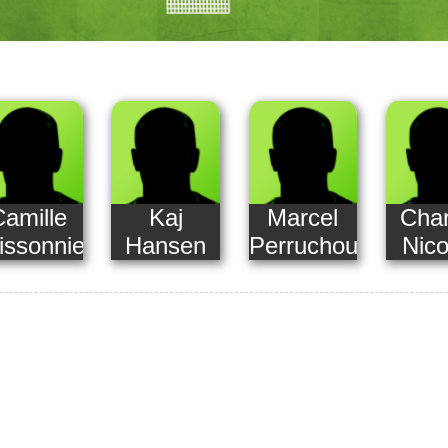
Camille
Kaj
Marcel
Char
issonnier
Hansen
Perruchoud
Nico