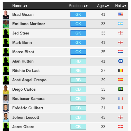
Name
Position
Age
Nat
Brad Guzan
41
GK
Emiliano Martínez
33
GK
Jed Steer
33
GK
Mark Bunn
41
GK
Marco Bizot
35
GK
Alan Hutton
41
RB
Ritchie De Laet
37
RB
José Angel Crespo
39
RB
Diego Carlos
33
CB
Boubacar Kamara
26
CB
Frédéric Guilbert
31
CB
Joleon Lescott
43
CB
Jores Okore
33
CB