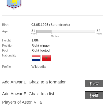
03.05.1995 (
Barendrecht
)
Birth
31
32
Age
years
years
95
days
1.88
Height
m
Right winger
Position
Right-footed
Foot
Nationality
Wikipedia
Profile
Add Anwar El Ghazi to a formation
Add Anwar El Ghazi to a list
Players of
Aston Villa