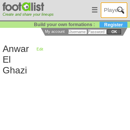
☰
Create and share your lineups
Build your own formations :
Register
My account
OK
Anwar
Edit
El
Ghazi