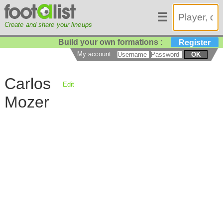
☰
Create and share your lineups
Build your own formations :
Register
My account
OK
Carlos
Edit
Mozer