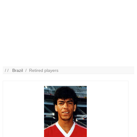
/ /
Brazil
/ Retired players