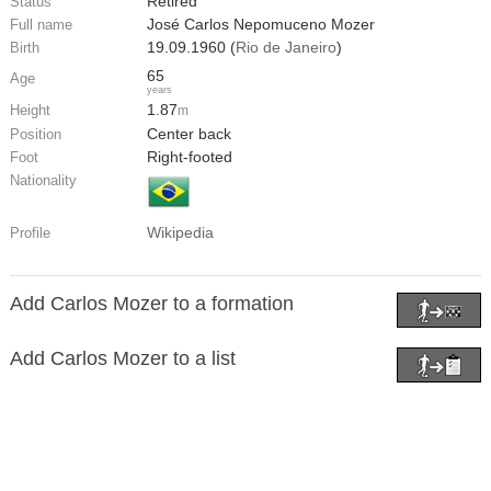
Retired
Status
José Carlos Nepomuceno Mozer
Full name
19.09.1960 (
Rio de Janeiro
)
Birth
65
Age
years
1.87
Height
m
Center back
Position
Right-footed
Foot
Nationality
Wikipedia
Profile
Add Carlos Mozer to a formation
Add Carlos Mozer to a list