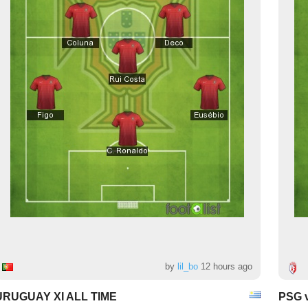
by
lil_bo
12 hours ago
URUGUAY XI ALL TIME
PSG v