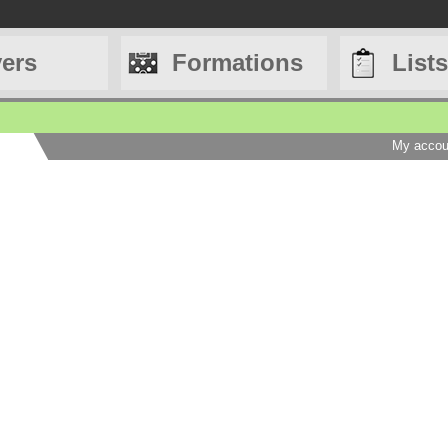
yers
Formations
Lists
My accou