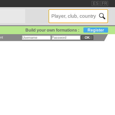
ES
FR
Build your own formations :
Register
nt
OK