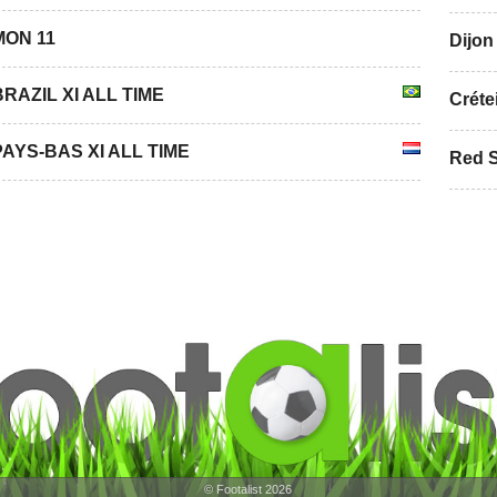
MON 11
Dijon 
BRAZIL XI ALL TIME
Créte
PAYS-BAS XI ALL TIME
Red St
© Footalist 2026