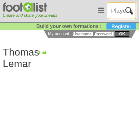
☰
Create and share your lineups
Build your own formations :
Register
My account
OK
Thomas
Edit
Lemar