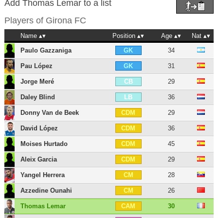
Add Thomas Lemar to a list
Players of
Girona FC
Name
Position
Age
Nat
Paulo Gazzaniga
34
GK
Pau López
31
GK
Jorge Meré
29
CB
Daley Blind
36
LB
Donny Van de Beek
29
CDM
David López
36
CDM
Moises Hurtado
45
CDM
Aleix Garcia
29
CDM
Yangel Herrera
28
CM
Azzedine Ounahi
26
CM
Thomas Lemar
30
CAM