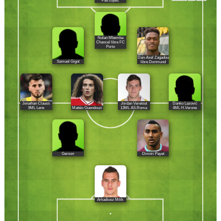
Pau López
Nolan Mbemba
Chancel libre FC
Porto
Dan-Axel Zagadou
Samuel Gigot
libre Dortmund
Jonathan Clauss
Jordan Veretout
Danko Lazović
Mattéo Guendouzi
9ML Lens
13ML AS.Roma
4ML H.Verone
Gerson
Dimitri Payet
Arkadiusz Milik