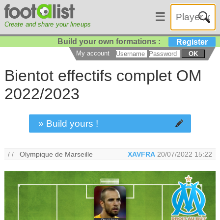
☰
Create and share your lineups
Build your own formations :
Register
My account
OK
Bientot effectifs complet OM
2022/2023
» Build yours !
/ /
Olympique de Marseille
XAVFRA
20/07/2022 15:22