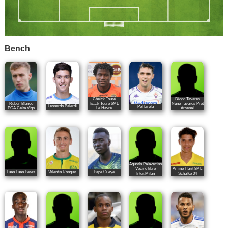
Bench
Cheick Touré
Diogo Tavares
Rubén Blanco
Isaak Touré 6ML
Nuno Tavares Pret
Leonardo Balerdi
Pol Lirola
POA Celta Vigo
Le Havre
Arsenal
Agustín Palavecino
Vecino libre
Amine Harit 8ML
Luan Luan Peres
Valentin Rongier
Pape Gueye
Inter.Milan
Schalke 04