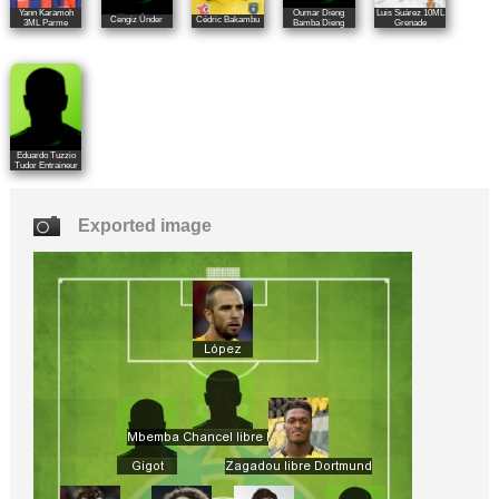
Yann Karamoh
Oumar Dieng
Luis Suárez 10ML
Cengiz Ünder
Cédric Bakambu
3ML Parme
Bamba Dieng
Grenade
Eduardo Tuzzio
Tudor Entraineur
Exported image