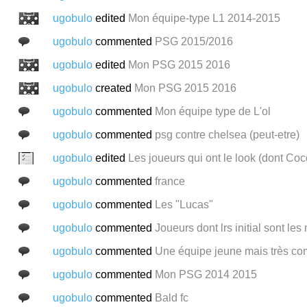
ugobulo
edited
Mon équipe-type L1 2014-2015
ugobulo
commented
PSG 2015/2016
ugobulo
edited
Mon PSG 2015 2016
ugobulo
created
Mon PSG 2015 2016
ugobulo
commented
Mon équipe type de L'ol
ugobulo
commented
psg contre chelsea (peut-etre)
ugobulo
edited
Les joueurs qui ont le look (dont Coc
ugobulo
commented
france
ugobulo
commented
Les "Lucas"
ugobulo
commented
Joueurs dont lrs initial sont le
ugobulo
commented
Une équipe jeune mais très com
ugobulo
commented
Mon PSG 2014 2015
ugobulo
commented
Bald fc