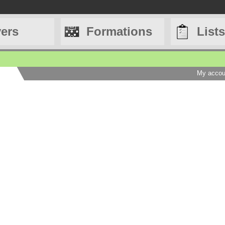
yers
Formations
Lists
My accou