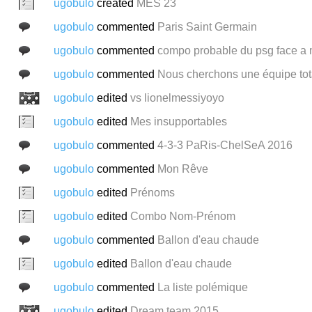
ugobulo
created
MES 23
ugobulo
commented
Paris Saint Germain
ugobulo
commented
compo probable du psg face a 
ugobulo
commented
Nous cherchons une équipe tota
ugobulo
edited
vs lionelmessiyoyo
ugobulo
edited
Mes insupportables
ugobulo
commented
4-3-3 PaRis-ChelSeA 2016
ugobulo
commented
Mon Rêve
ugobulo
edited
Prénoms
ugobulo
edited
Combo Nom-Prénom
ugobulo
commented
Ballon d'eau chaude
ugobulo
edited
Ballon d'eau chaude
ugobulo
commented
La liste polémique
ugobulo
edited
Dream team 2015