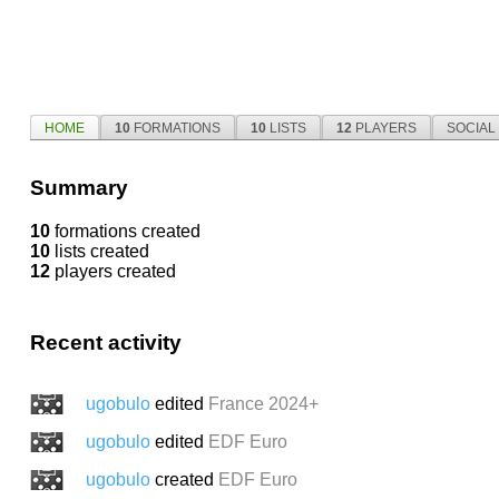
HOME
10
FORMATIONS
10
LISTS
12
PLAYERS
SOCIAL
Summary
10
formations created
10
lists created
12
players created
Recent activity
ugobulo
edited
France 2024+
ugobulo
edited
EDF Euro
ugobulo
created
EDF Euro