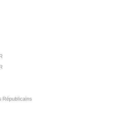
R
R
es Républicains