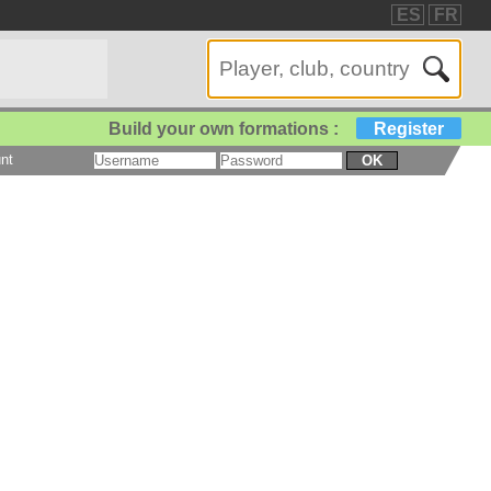
ES
FR
Build your own formations :
Register
nt
OK