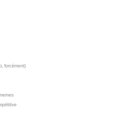
o, forcément)
s memes
pétitive