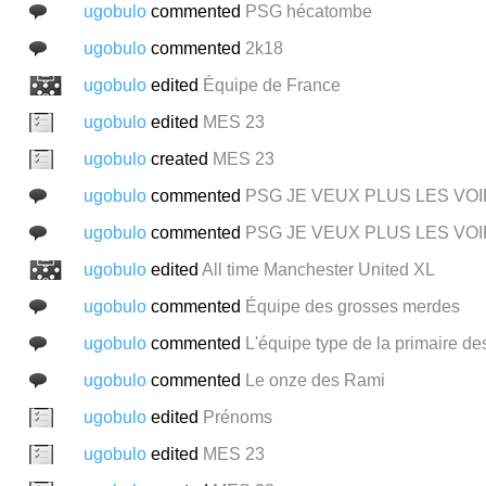
ugobulo
commented
PSG hécatombe
ugobulo
commented
2k18
ugobulo
edited
Équipe de France
ugobulo
edited
MES 23
ugobulo
created
MES 23
ugobulo
commented
PSG JE VEUX PLUS LES VOI
ugobulo
commented
PSG JE VEUX PLUS LES VOI
ugobulo
edited
All time Manchester United XL
ugobulo
commented
Équipe des grosses merdes
ugobulo
commented
L'équipe type de la primaire d
ugobulo
commented
Le onze des Rami
ugobulo
edited
Prénoms
ugobulo
edited
MES 23