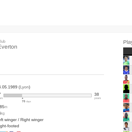
lub
Pla
Everton
4.05.1989 (
Lyon
)
7
38
ars
years
76
days
.85
m
4
kg
ft winger / Right winger
ight-footed