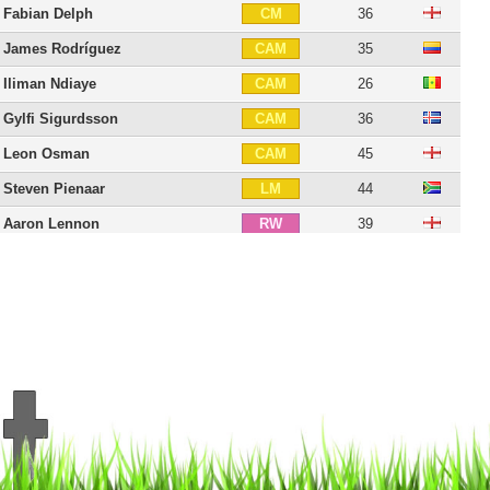
Fabian Delph
36
CM
James Rodríguez
35
CAM
Iliman Ndiaye
26
CAM
Gylfi Sigurdsson
36
CAM
Leon Osman
45
CAM
Steven Pienaar
44
LM
Aaron Lennon
39
RW
Enner Valencia
36
RW
Andros Townsend
35
RW
Yannick Bolasie
37
LW
Wayne Rooney
40
CF
Arouna Koné
42
ST
Courtney Duffus
30
ST
Conor McAleny
33
ST