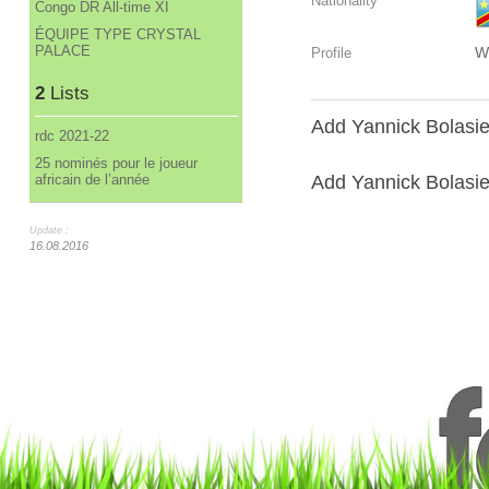
Nationality
Congo DR All-time XI
ÉQUIPE TYPE CRYSTAL
PALACE
W
Profile
2
Lists
Add Yannick Bolasie
rdc 2021-22
25 nominés pour le joueur
Add Yannick Bolasie 
africain de l’année
Update :
16.08.2016