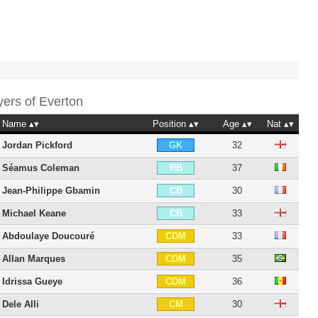
yers of
Everton
Name
Position
Age
Nat
Jordan Pickford
32
GK
Séamus Coleman
37
RB
Jean-Philippe Gbamin
30
CB
Michael Keane
33
CB
Abdoulaye Doucouré
33
CDM
Allan Marques
35
CDM
Idrissa Gueye
36
CDM
Dele Alli
30
CM