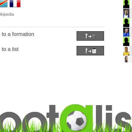
ikipedia
 to a formation
to a list