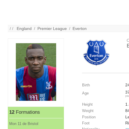
/ /
England
/
Premier League
/
Everton
C
2
Birth
3
Age
ye
1
Height
8
Weight
12
Formations
Le
Position
R
Foot
Mon 11 de Bristol