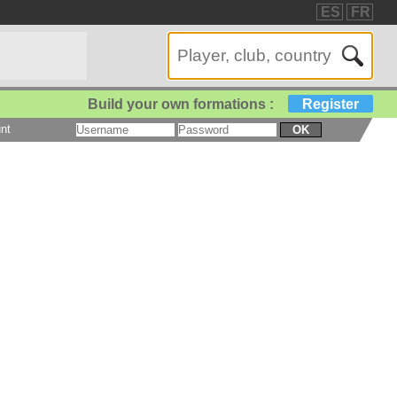
ES
FR
Build your own formations :
Register
nt
OK