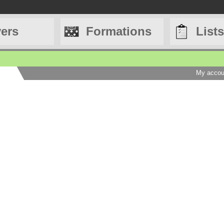
yers
Formations
Lists
My accou