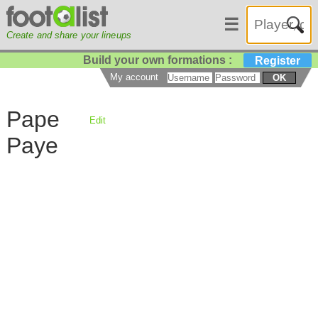
☰
Create and share your lineups
Build your own formations :
Register
My account
OK
Pape
Edit
Paye