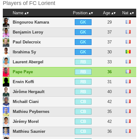
Players of
FC Lorient
Name
Position
Age
Nat
Bingourou Kamara
29
GK
Benjamin Leroy
37
GK
Paul Delecroix
37
GK
Ibrahima Sy
30
GK
Laurent Abergel
33
RB
Pape Paye
36
RB
Erwin Koffi
31
RB
Jérôme Hergault
40
RB
Michaël Ciani
42
CB
Mathieu Peybernes
35
CB
Jérémy Morel
42
CB
Matthieu Saunier
36
CB