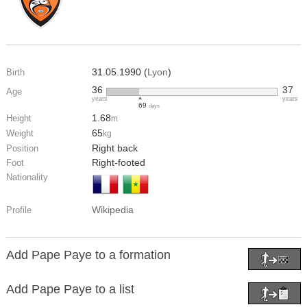
31.05.1990 (
Lyon
)
Birth
36
37
Age
years
years
69
days
1.68
Height
m
65
Weight
kg
Right back
Position
Right-footed
Foot
Nationality
Wikipedia
Profile
Add Pape Paye to a formation
Add Pape Paye to a list