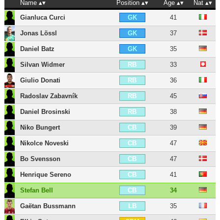
Name
Position
Age
Nat
Gianluca Curci
41
GK
Jonas Lössl
37
GK
Daniel Batz
35
GK
Silvan Widmer
33
RB
Giulio Donati
36
RB
Radoslav Zabavník
45
RB
Daniel Brosinski
38
RB
Niko Bungert
39
CB
Nikolce Noveski
47
CB
Bo Svensson
47
CB
Henrique Sereno
41
CB
Stefan Bell
34
CB
Gaëtan Bussmann
35
LB