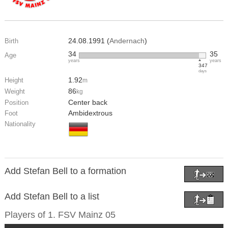
24.08.1991 (
Andernach
)
Birth
34
35
Age
years
years
347
days
1.92
Height
m
86
Weight
kg
Center back
Position
Ambidextrous
Foot
Nationality
Add Stefan Bell to a formation
Add Stefan Bell to a list
Players of
1. FSV Mainz 05