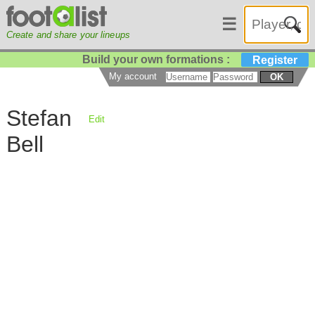
☰
Create and share your lineups
Build your own formations :
Register
My account
OK
Stefan
Edit
Bell