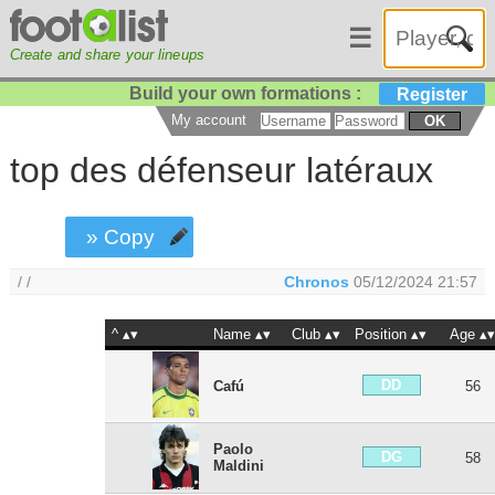
☰
Create and share your lineups
Build your own formations :
Register
My account
OK
top des défenseur latéraux
» Copy
/ /
Chronos
05/12/2024 21:57
^
Name
Club
Position
Age
DD
Cafú
56
Paolo
DG
58
Maldini