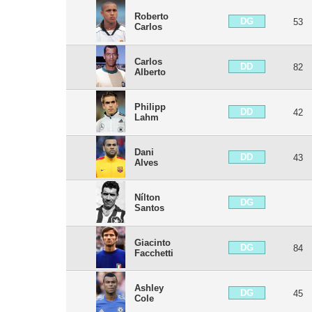
Roberto
DG
53
Carlos
Carlos
DD
82
Alberto
Philipp
DD
42
Lahm
Dani
DD
43
Alves
Nílton
DG
Santos
Giacinto
DG
84
Facchetti
Ashley
DG
45
Cole