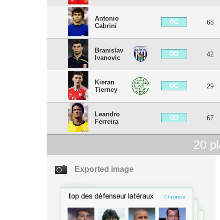
Antonio
DG
68
Cabrini
Branislav
DD
42
Ivanovic
Kieran
DC
29
Tierney
Leandro
DD
67
Ferreira
20
pl
Exported image