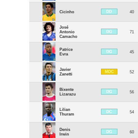
DD
Cicinho
40
José
DG
Antonio
71
Camacho
Patrice
DG
45
Evra
Javier
MDC
52
Zanetti
Bixente
DG
56
Lizarazu
Lilian
DC
54
Thuram
Denis
DG
60
Irwin