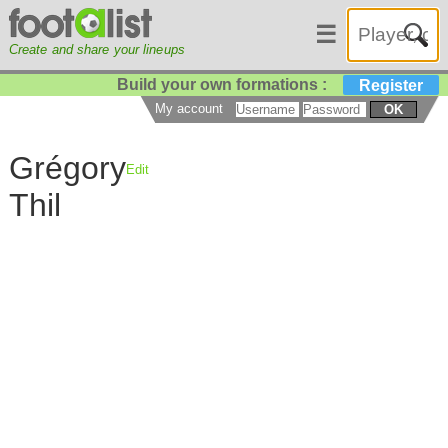
☰
Create and share your lineups
Build your own formations :
Register
My account
OK
Grégory
Edit
Thil