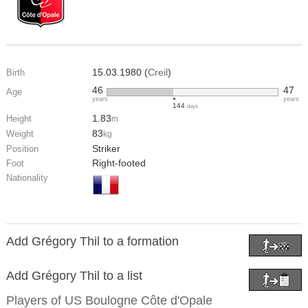
15.03.1980 (
Creil
)
Birth
46
47
Age
years
years
144
days
1.83
Height
m
83
Weight
kg
Striker
Position
Right-footed
Foot
Nationality
Add Grégory Thil to a formation
Add Grégory Thil to a list
Players of
US Boulogne Côte d'Opale