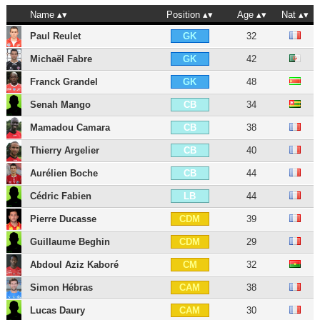
Name
Position
Age
Nat
Paul Reulet
32
GK
Michaël Fabre
42
GK
Franck Grandel
48
GK
Senah Mango
34
CB
Mamadou Camara
38
CB
Thierry Argelier
40
CB
Aurélien Boche
44
CB
Cédric Fabien
44
LB
Pierre Ducasse
39
CDM
Guillaume Beghin
29
CDM
Abdoul Aziz Kaboré
32
CM
Simon Hébras
38
CAM
Lucas Daury
30
CAM