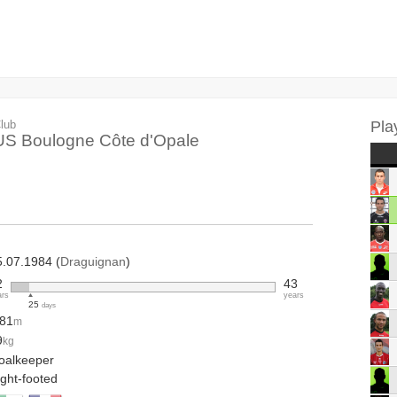
lub
Pla
US Boulogne Côte d'Opale
5.07.1984 (
Draguignan
)
2
43
ars
years
25
days
.81
m
9
kg
oalkeeper
ight-footed