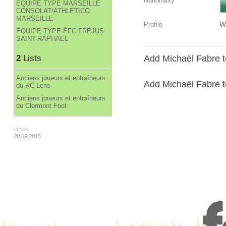
Nationality
ÉQUIPE TYPE MARSEILLE
CONSOLAT/ATHLÉTICO
MARSEILLE
W
Profile
ÉQUIPE TYPE ÉFC FRÉJUS
SAINT-RAPHAEL
2
Lists
Add Michaël Fabre t
Anciens joueurs et entraîneurs
Add Michaël Fabre to
du RC Lens
Anciens joueurs et entraîneurs
du Clermont Foot
Update :
20.09.2015