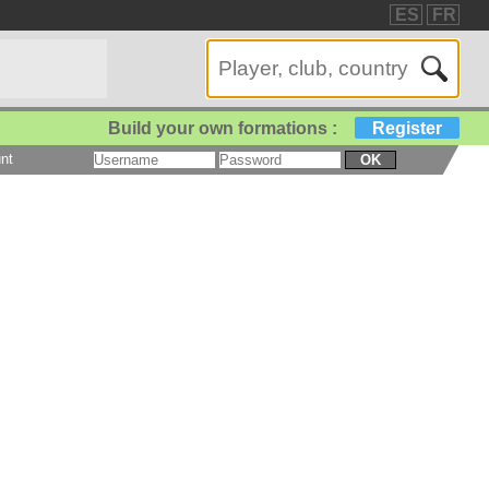
ES
FR
Build your own formations :
Register
nt
OK