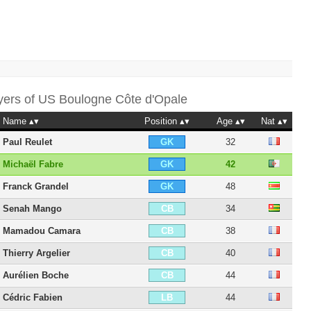
yers of
US Boulogne Côte d'Opale
Name
Position
Age
Nat
Paul Reulet
32
GK
Michaël Fabre
42
GK
Franck Grandel
48
GK
Senah Mango
34
CB
Mamadou Camara
38
CB
Thierry Argelier
40
CB
Aurélien Boche
44
CB
Cédric Fabien
44
LB