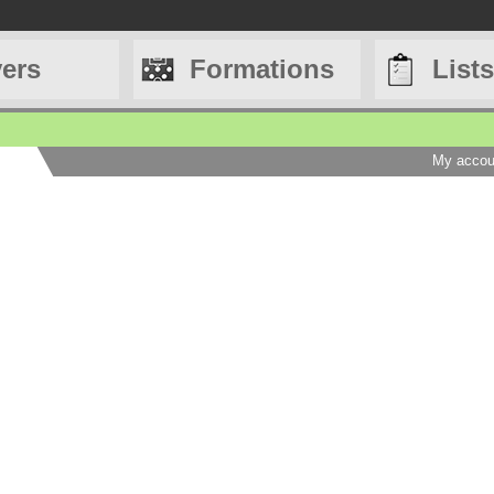
yers
Formations
Lists
My accou