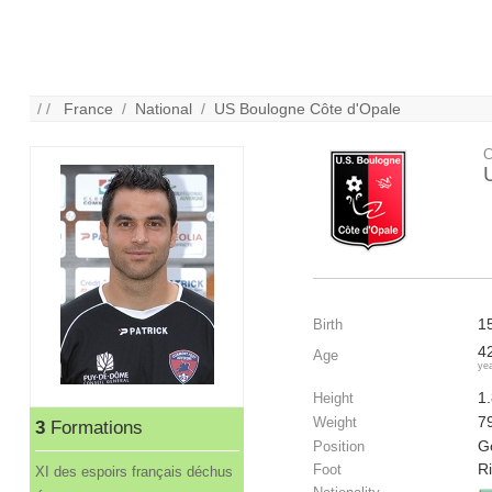
/ /
France
/
National
/
US Boulogne Côte d'Opale
C
1
Birth
4
Age
ye
1
Height
7
Weight
3
Formations
G
Position
R
Foot
XI des espoirs français déchus