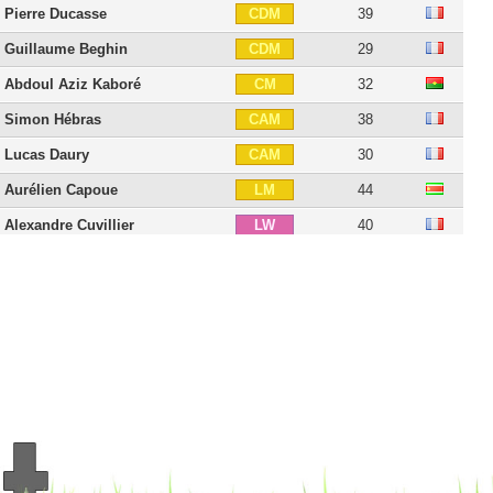
Pierre Ducasse
39
CDM
Guillaume Beghin
29
CDM
Abdoul Aziz Kaboré
32
CM
Simon Hébras
38
CAM
Lucas Daury
30
CAM
Aurélien Capoue
44
LM
Alexandre Cuvillier
40
LW
Jonathan Téhoué
42
CF
Grégory Thil
46
ST
Nicolas Raynier
42
ST
18 players