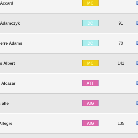
MC
 Accard
DC
 Adamczyk
91
DC
ierre Adams
78
MC
s Albert
141
ATT
 Alcazar
AIG
 alle
AIG
Allegre
135