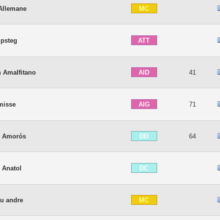
MC
 Allemane
ATT
lpsteg
AID
 Amalfitano
41
AIG
misse
71
DD
l Amorós
64
DC
 Anatol
MC
eu andre