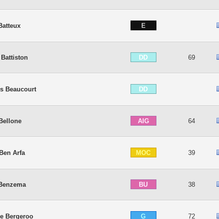
E
Batteux
DD
 Battiston
69
DD
s Beaucourt
AIG
Bellone
64
MOC
Ben Arfa
39
BU
 Benzema
38
G
pe Bergeroo
72