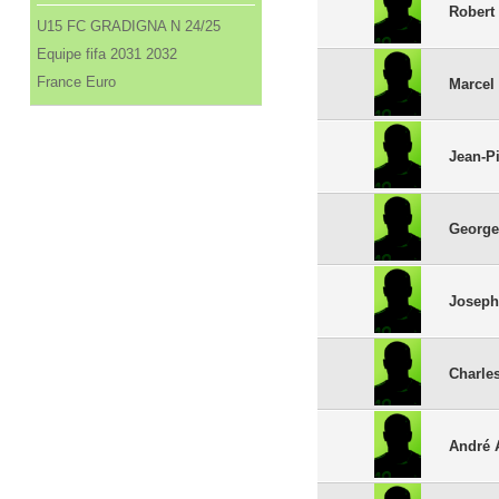
Robert
U15 FC GRADIGNA N 24/25
Equipe fifa 2031 2032
France Euro
Marcel
Jean-P
George
Joseph
Charles
André 