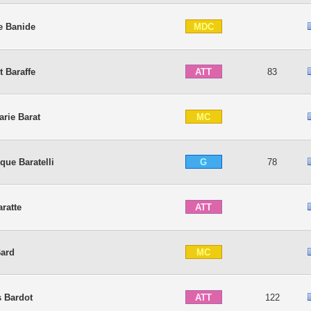
MDC
e Banide
ATT
 Baraffe
83
MC
arie Barat
G
que Baratelli
78
ATT
ratte
MC
Bard
ATT
s Bardot
122