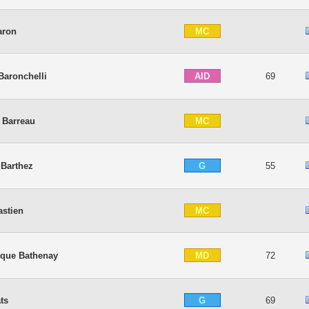
MC
aron
AID
Baronchelli
69
MC
 Barreau
G
 Barthez
55
MC
astien
MD
que Bathenay
72
G
ts
69