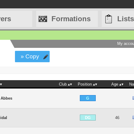
yers
Formations
Lists
My accou
» Copy
Club
Position
Age
Na
G
 Abbes
DG
idal
46