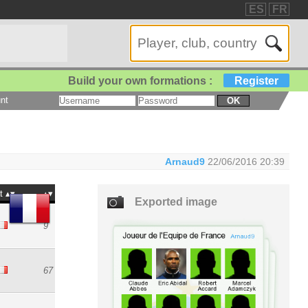
ES
FR
Build your own formations :
Register
nt
OK
Arnaud9
22/06/2016 20:39
t
Exported image
9
67