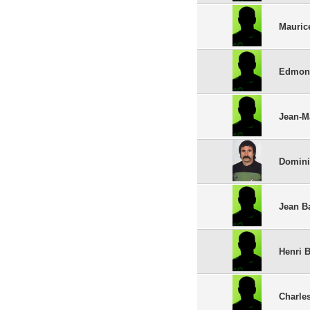
Mauric
Edmont
Jean-M
Domini
Jean Ba
Henri 
Charle