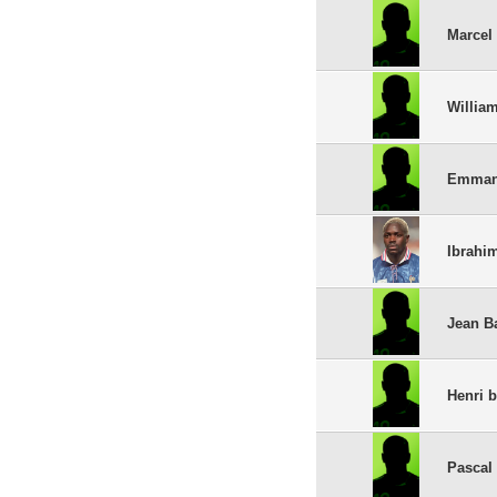
Marcel
Willia
Emman
Ibrahi
Jean B
Henri b
Pascal 