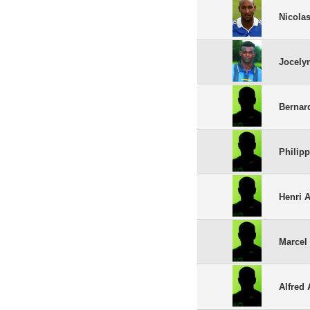
Nicola
Jocely
Bernar
Philip
Henri 
Marcel 
Alfred