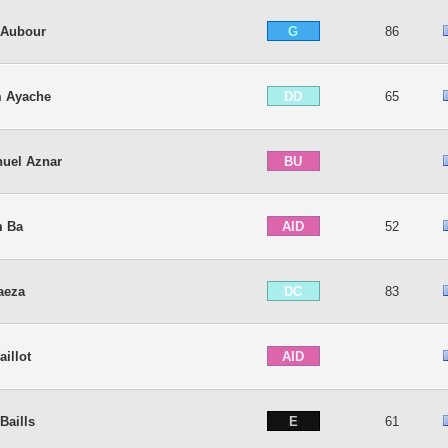
G
 Aubour
86
DD
m Ayache
65
BU
uel Aznar
AID
m Ba
52
DC
aeza
83
AID
aillot
E
Baills
61