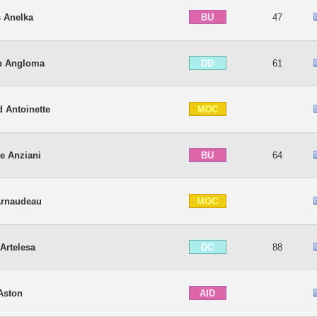
BU
s Anelka
47
DD
n Angloma
61
MDC
d Antoinette
BU
pe Anziani
64
MOC
Arnaudeau
DC
Artelesa
88
AID
 Aston