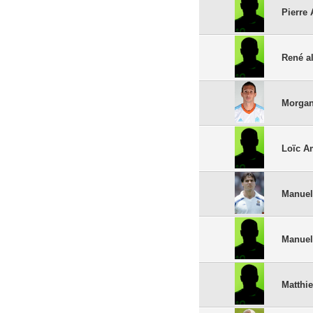
Pierre
René a
Morgan
Loïc A
Manue
Manuel
Matthi