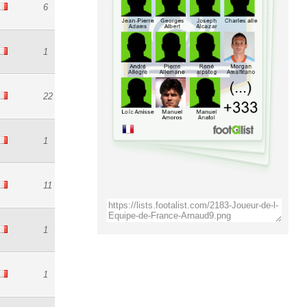
6
1
22
1
11
1
1