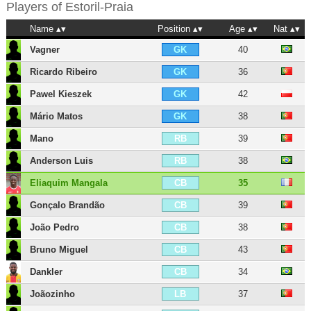
Players of
Estoril-Praia
Name
Position
Age
Nat
Vagner
40
GK
Ricardo Ribeiro
36
GK
Pawel Kieszek
42
GK
Mário Matos
38
GK
Mano
39
RB
Anderson Luis
38
RB
Eliaquim Mangala
35
CB
Gonçalo Brandão
39
CB
João Pedro
38
CB
Bruno Miguel
43
CB
Dankler
34
CB
Joãozinho
37
LB