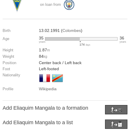
on loan from
13.02.1991 (
Colombes
)
Birth
35
36
Age
years
years
174
days
1.87
Height
m
84
Weight
kg
Center back / Left back
Position
Left-footed
Foot
Nationality
Wikipedia
Profile
Add Eliaquim Mangala to a formation
Add Eliaquim Mangala to a list